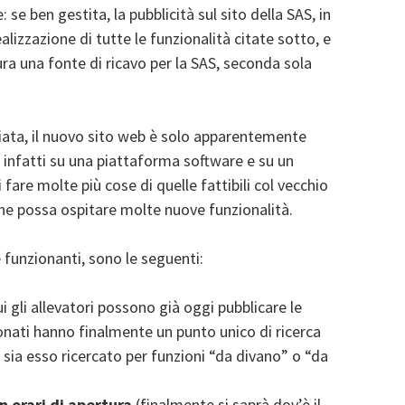
se ben gestita, la pubblicità sul sito della SAS, in
alizzazione di tutte le funzionalità citate sotto, e
ura una fonte di ricavo per la SAS, seconda sola
iata, il nuovo sito web è solo apparentemente
sa infatti su una piattaforma software e su un
are molte più cose di quelle fattibili col vecchio
che possa ospitare molte nuove funzionalità.
 funzionanti, sono le seguenti:
ui gli allevatori possono già oggi pubblicare le
ionati hanno finalmente un punto unico di ricerca
 sia esso ricercato per funzioni “da divano” o “da
 orari di apertura
(finalmente si saprà dov’è il