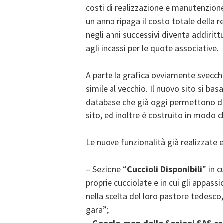
costi di realizzazione e manutenzione: 
un anno ripaga il costo totale della re
negli anni successivi diventa addiritt
agli incassi per le quote associative.
A parte la grafica ovviamente svecch
simile al vecchio. Il nuovo sito si ba
database che già oggi permettono di f
sito, ed inoltre è costruito in modo 
Le nuove funzionalità già realizzate e
– Sezione “
Cuccioli Disponibili
” in c
proprie cucciolate e in cui gli appass
nella scelta del loro pastore tedesco,
gara”;
–
Google-map delle Sezioni SAS con