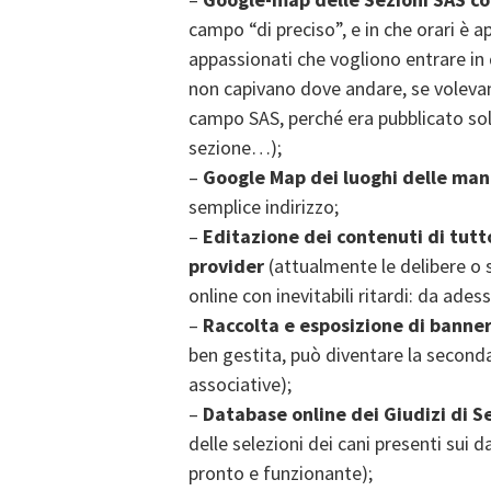
campo “di preciso”, e in che orari è a
appassionati che vogliono entrare in 
non capivano dove andare, se volevan
campo SAS, perché era pubblicato solo
sezione…);
–
Google Map dei luoghi delle man
semplice indirizzo;
–
Editazione dei contenuti di tutto
provider
(attualmente le delibere o 
online con inevitabili ritardi: da ades
–
Raccolta e esposizione di banner
ben gestita, può diventare la seconda
associative);
–
Database online dei Giudizi di S
delle selezioni dei cani presenti sui d
pronto e funzionante);