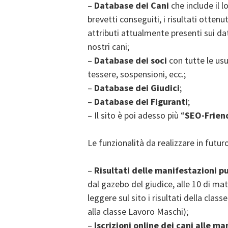
–
Database dei Cani
che include il lo
brevetti conseguiti, i risultati ottenut
attributi attualmente presenti sui dat
nostri cani;
–
Database dei soci
con tutte le usu
tessere, sospensioni, ecc.;
–
Database dei Giudici
;
–
Database dei Figuranti
;
– Il sito è poi adesso più “
SEO-Frien
Le funzionalità da realizzare in futur
–
Risultati delle manifestazioni pu
dal gazebo del giudice, alle 10 di m
leggere sul sito i risultati della cl
alla classe Lavoro Maschi);
–
Iscrizioni online dei cani alle ma