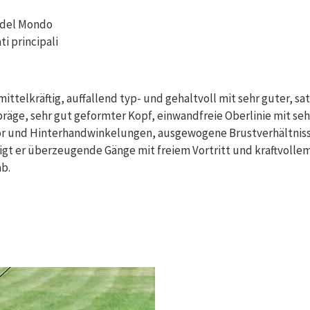
 del Mondo
ati principali
ittelkräftig, auffallend typ- und gehaltvoll mit sehr guter, s
äge, sehr gut geformter Kopf, einwandfreie Oberlinie mit seh
 und Hinterhandwinkelungen, ausgewogene Brustverhältnisse
gt er überzeugende Gänge mit freiem Vortritt und kraftvolle
ab.