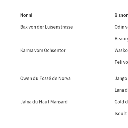
Nonni
Bisnon
Nonni
Bisnon
Bax von der Luisenstrasse
Odin v
Beaury
Karma vom Ochsentor
Wasko
Feli v
Owen du Fossé de Norva
Jango
Lana d
Jalna du Haut Mansard
Gold d
Iseult