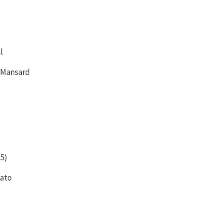
l
 Mansard
15)
vato