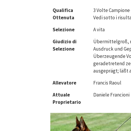
Qualifica
3 Volte Campione
Ottenuta
Vedi sotto i risult
Selezione
A vita
Giudizio di
Übermittelgroß, m
Selezione
Ausdruck und Gepr
Überzeugende Vor
geradetretend zei
ausgeprägt; läßt 
Allevatore
Francis Raoul
Attuale
Daniele Francioni
Proprietario