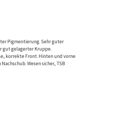
atter Pigmentierung. Sehr guter
r gut gelagerter Kruppe.
, korrekte Front. Hinten und vorne
m Nachschub. Wesen sicher, TSB