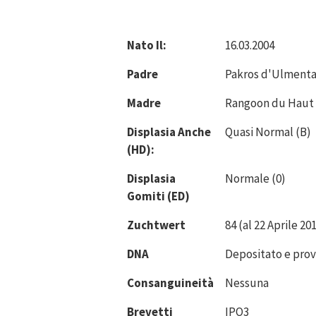
Nato Il:
16.03.2004
Padre
Pakros d'Ulmenta
Madre
Rangoon du Haut
Displasia Anche
Quasi Normal (B)
(HD):
Displasia
Normale (0)
Gomiti (ED)
Zuchtwert
84 (al 22 Aprile 20
DNA
Depositato e pro
Consanguineità
Nessuna
Brevetti
IPO3