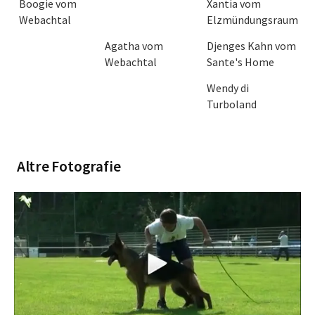
Boogie vom
Xantia vom
Webachtal
Elzmündungsraum
Agatha vom
Djenges Kahn vom
Webachtal
Sante's Home
Wendy di
Turboland
Altre Fotografie