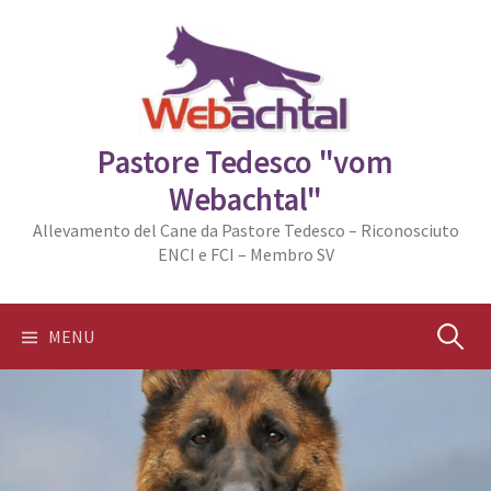
Skip
to
content
Pastore Tedesco "vom
Webachtal"
Allevamento del Cane da Pastore Tedesco – Riconosciuto
ENCI e FCI – Membro SV
Ricerca
MENU
per: