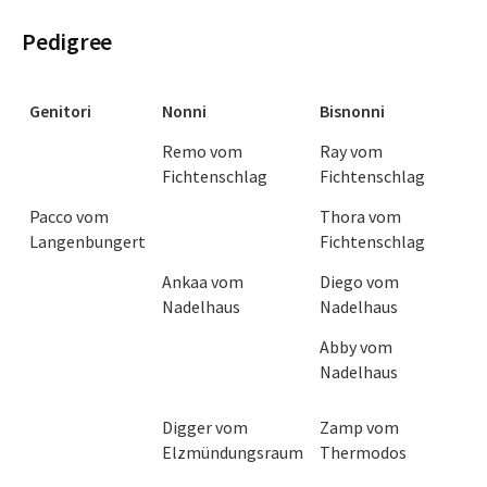
Pedigree
Genitori
Nonni
Bisnonni
Genitori
Nonni
Bisnonni
Remo vom
Ray vom
Fichtenschlag
Fichtenschlag
Pacco vom
Thora vom
Langenbungert
Fichtenschlag
Ankaa vom
Diego vom
Nadelhaus
Nadelhaus
Abby vom
Nadelhaus
Digger vom
Zamp vom
Elzmündungsraum
Thermodos