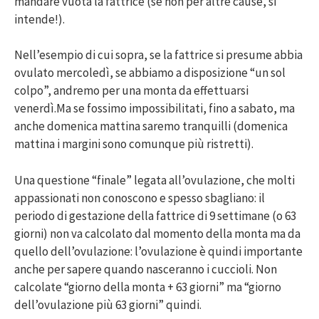
mandare vuota la fattrice (se non per altre cause, si
intende!).
Nell’esempio di cui sopra, se la fattrice si presume abbia
ovulato mercoledì, se abbiamo a disposizione “un sol
colpo”, andremo per una monta da effettuarsi
venerdì.Ma se fossimo impossibilitati, fino a sabato, ma
anche domenica mattina saremo tranquilli (domenica
mattina i margini sono comunque più ristretti).
Una questione “finale” legata all’ovulazione, che molti
appassionati non conoscono e spesso sbagliano: il
periodo di gestazione della fattrice di 9 settimane (o 63
giorni) non va calcolato dal momento della monta ma da
quello dell’ovulazione: l’ovulazione è quindi importante
anche per sapere quando nasceranno i cuccioli. Non
calcolate “giorno della monta + 63 giorni” ma “giorno
dell’ovulazione più 63 giorni” quindi.