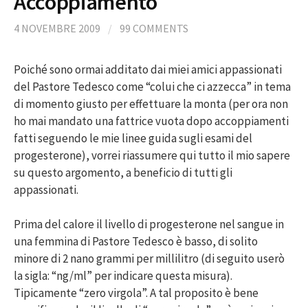
Accoppiamento
4 NOVEMBRE 2009
/
99 COMMENTS
Poiché sono ormai additato dai miei amici appassionati
del Pastore Tedesco come “colui che ci azzecca” in tema
di momento giusto per effettuare la monta (per ora non
ho mai mandato una fattrice vuota dopo accoppiamenti
fatti seguendo le mie linee guida sugli esami del
progesterone), vorrei riassumere qui tutto il mio sapere
su questo argomento, a beneficio di tutti gli
appassionati.
Prima del calore il livello di progesterone nel sangue in
una femmina di Pastore Tedesco è basso, di solito
minore di 2 nano grammi per millilitro (di seguito userò
la sigla: “ng/ml” per indicare questa misura).
Tipicamente “zero virgola”. A tal proposito è bene