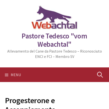
Skip
to
content
Pastore Tedesco "vom
Webachtal"
Allevamento del Cane da Pastore Tedesco – Riconosciuto
ENCI e FCI – Membro SV
Ricerca
MENU
per:
Progesterone e