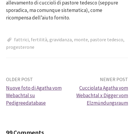
allevamento di cuccioli di pastore tedesco (seppure
sporadica, ma comunque sistematica), come
ricompensa dell’aiuto fornito.
fattrici
,
fertilità
,
gravidanza
,
monte
,
pastore tedesco
,
progesterone
Post
OLDER POST
NEWER POST
Nuove foto di Agatha vom
Cucciolata Agatha vom
navigation
Webachtal su
Webachtal x Digger vom
Pedigreedatabase
Elzmündungsraum
99 Comments