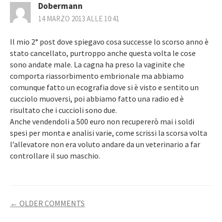
Dobermann
14 MARZO 2013 ALLE 10:41
Il mio 2° post dove spiegavo cosa successe lo scorso anno è
stato cancellato, purtroppo anche questa volta le cose
sono andate male. La cagna ha preso la vaginite che
comporta riassorbimento embrionale ma abbiamo
comunque fatto un ecografia dove si è visto e sentito un
cucciolo muoversi, poi abbiamo fatto una radio ed è
risultato che i cuccioli sono due.
Anche vendendoli a 500 euro non recupererò mai i soldi
spesi per monta e analisi varie, come scrissi la scorsa volta
l’allevatore non era voluto andare da un veterinario a far
controllare il suo maschio.
COMMENT
← OLDER COMMENTS