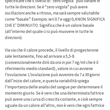
specificare che il livello di “zero virgola” può variare in
tutte le direzioni. Se è “zero virgola” può avere
oscillazioni anche a ritroso, ma sarà sempre valutabile
come “basale”. Esempio: ieri 0.7 e oggi 0,4 NON SIGNIFICA
CHE E’ DIMINUITO. Significa che è un valore basale
(all’interno del quale ci si può muovere in tutte le
direzioni).
Via via che il calore procede, il livello di progesterone
sale lentamente, fino ad arrivare a 5,5-8
(convenzionalmente dirò da ora in poi 7 ng/ml che è il
riferimento medio standard), valore in cui avviene
l’ovulazione. L’ovulazione può avvenire da 7 a 30 giorni
dall’inizio del calore, e questa variabilità spiega
l’importanza delle analisi del sangue per determinare il
momento giusto. Se è vero che una determinata fattrice
può avere una curva di crescita costante, e cioè sempre
uguale da un calore all’altro, non è vero che ogni fattrice