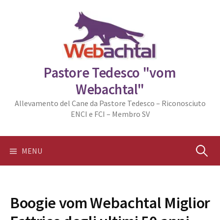
Skip
to
content
Pastore Tedesco "vom
Webachtal"
Allevamento del Cane da Pastore Tedesco – Riconosciuto
ENCI e FCI – Membro SV
Ricerca
MENU
per:
Boogie vom Webachtal Miglior