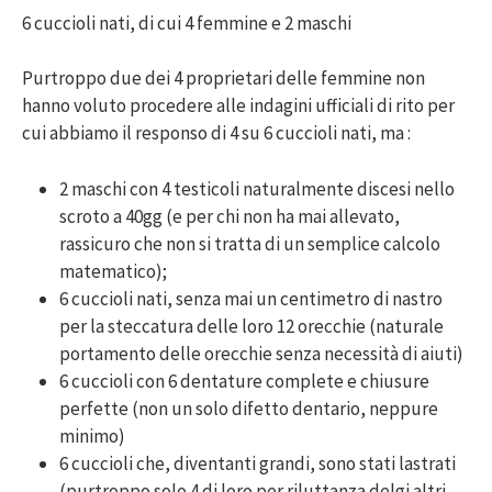
6 cuccioli nati, di cui 4 femmine e 2 maschi
Purtroppo due dei 4 proprietari delle femmine non
hanno voluto procedere alle indagini ufficiali di rito per
cui abbiamo il responso di 4 su 6 cuccioli nati, ma :
2 maschi con 4 testicoli naturalmente discesi nello
scroto a 40gg (e per chi non ha mai allevato,
rassicuro che non si tratta di un semplice calcolo
matematico);
6 cuccioli nati, senza mai un centimetro di nastro
per la steccatura delle loro 12 orecchie (naturale
portamento delle orecchie senza necessità di aiuti)
6 cuccioli con 6 dentature complete e chiusure
perfette (non un solo difetto dentario, neppure
minimo)
6 cuccioli che, diventanti grandi, sono stati lastrati
(purtroppo solo 4 di loro per riluttanza delgi altri