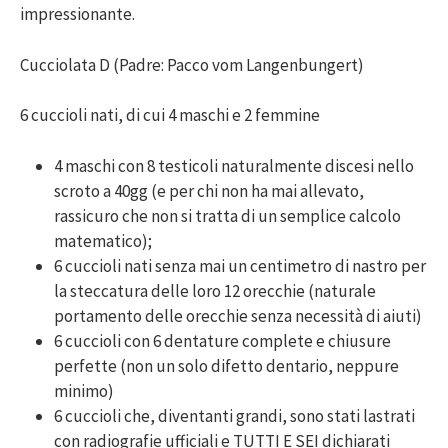
impressionante.
Cucciolata D (Padre: Pacco vom Langenbungert)
6 cuccioli nati, di cui 4 maschi e 2 femmine
4 maschi con 8 testicoli naturalmente discesi nello
scroto a 40gg (e per chi non ha mai allevato,
rassicuro che non si tratta di un semplice calcolo
matematico);
6 cuccioli nati senza mai un centimetro di nastro per
la steccatura delle loro 12 orecchie (naturale
portamento delle orecchie senza necessità di aiuti)
6 cuccioli con 6 dentature complete e chiusure
perfette (non un solo difetto dentario, neppure
minimo)
6 cuccioli che, diventanti grandi, sono stati lastrati
con radiografie ufficiali e TUTTI E SEI dichiarati