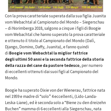
Con la prova caratteriale superata dalla sua figlia Juanita
vom Webachtal al Campionato del Mondo – Siegerschau
– di Norimberga 2018, salgono a cinque i figli di Boogie
vom Webachtal che hanno superato la prova caratteriale
e ottenuto il titolo al Campionato del Mondo (Dalì,
Django, Domino, Daffy, Juanita), e fanno quindi
di
Boogie vom Webachtal la miglior fattrice
degli ultimi 50 anni e la seconda fattrice della storia
della razza del cane da pastore tedesco
, per numero
di eccellenti ottenuti dai suoi figli al Campionato del
Mondo.
Boogie ha superato Dixie von der Wienerau, fattrice nata
nel 1959 e madre di “solo” 4 eccellenti, (Lido-Landa-
Leska-Liane), ed è seconda solo a “Biene zu den dreizehn
Buchen” mamma di 6 eccellenti alla Siegerschau, nata