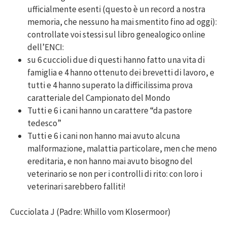
ufficialmente esenti (questo è un record a nostra
memoria, che nessuno ha mai smentito fino ad oggi):
controllate voi stessi sul libro genealogico online
dell’ENCI:
su 6 cuccioli due di questi hanno fatto una vita di
famiglia e 4 hanno ottenuto dei brevetti di lavoro, e
tutti e 4 hanno superato la difficilissima prova
caratteriale del Campionato del Mondo
Tutti e 6 i cani hanno un carattere “da pastore
tedesco”
Tutti e 6 i cani non hanno mai avuto alcuna
malformazione, malattia particolare, men che meno
ereditaria, e non hanno mai avuto bisogno del
veterinario se non per i controlli di rito: con loro i
veterinari sarebbero falliti!
Cucciolata J (Padre: Whillo vom Klosermoor)