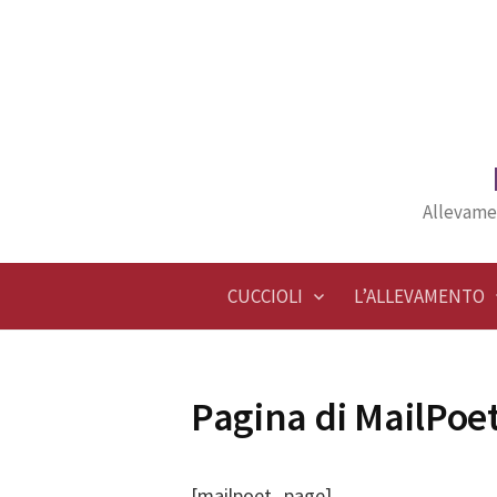
Skip
to
content
Allevame
CUCCIOLI
L’ALLEVAMENTO
Pagina di MailPoe
[mailpoet_page]